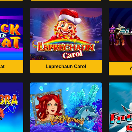
Gewinnchancen
e
at
Leprechaun Carol