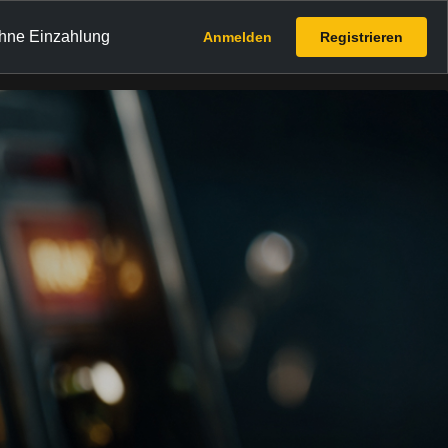
hne Einzahlung
Anmelden
Registrieren