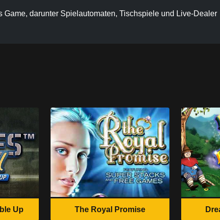
s Game, darunter Spielautomaten, Tischspiele und Live-Dealer
 und verwenden sie
n Geräten
besondere Belohnungen zu erhalten
lerschutz
 sicher sind
ble Up
The Royal Promise
Dre
ntwortungsvolles Spielen bei Münzspielen