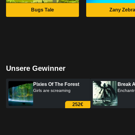
Bugs Tale
Zany Zebr
Unsere Gewinner
Book Of Aztec Select
Pixies 
Wolverine
Girls ar
185€